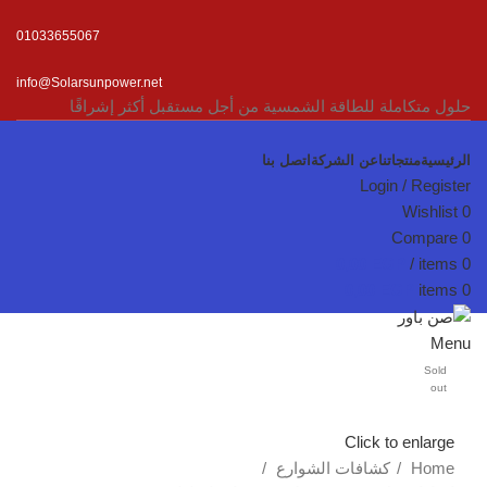
01033655067
info@Solarsunpower.net
حلول متكاملة للطاقة الشمسية من أجل مستقبل أكثر إشراقًا
الرئيسية
منتجاتنا
عن الشركة
اتصل بنا
Login / Register
Wishlist
0
Compare
0
0,00
EGP
/
items
0
0,00
EGP
items
0
Menu
Sold
out
Click to enlarge
Home
كشافات الشوارع